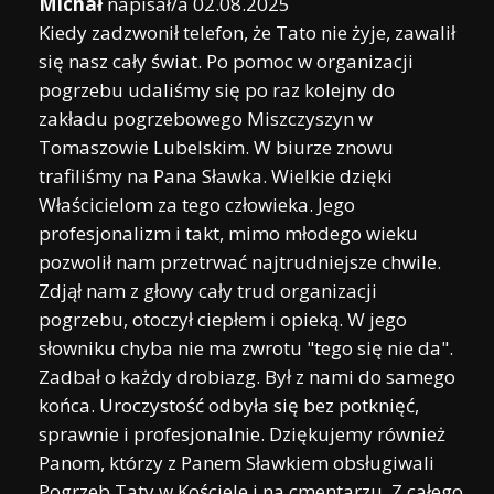
Michał
napisał/a
02.08.2025
Kiedy zadzwonił telefon, że Tato nie żyje, zawalił
się nasz cały świat. Po pomoc w organizacji
pogrzebu udaliśmy się po raz kolejny do
zakładu pogrzebowego Miszczyszyn w
Tomaszowie Lubelskim. W biurze znowu
trafiliśmy na Pana Sławka. Wielkie dzięki
Właścicielom za tego człowieka. Jego
profesjonalizm i takt, mimo młodego wieku
pozwolił nam przetrwać najtrudniejsze chwile.
Zdjął nam z głowy cały trud organizacji
pogrzebu, otoczył ciepłem i opieką. W jego
słowniku chyba nie ma zwrotu "tego się nie da".
Zadbał o każdy drobiazg. Był z nami do samego
końca. Uroczystość odbyła się bez potknięć,
sprawnie i profesjonalnie. Dziękujemy również
Panom, którzy z Panem Sławkiem obsługiwali
Pogrzeb Taty w Kościele i na cmentarzu. Z całego