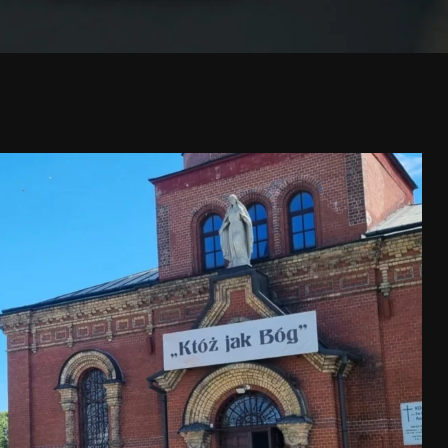
OPIEKA NAD GROB
BIURO MOBILNE
USŁUGI CMENTARN
PORADNIK