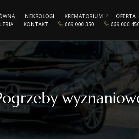
ÓWNA
NEKROLOGI
KREMATORIUM
OFERTA
LERIA
KONTAKT
669 000 350
669 000 45
ZEZWOLENIE NA KREMACJĘ
KATALOG URN
POGRZEBY TRADYC
KREMACJA
EKSHUMACJA
POGRZEBY WYZNA
POGRZEBY ŚWIECK
TRANSPORT ZMAR
Pogrzeby wyznaniow
TANATOKOSMETY
AKCESORIA POGR
SALE POŻEGNAŃ
WŁASNE CHŁODNIE
OPRAWA MUZYCZ
E-NEKROLOGI