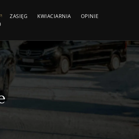
ZASIĘG
KWIACIARNIA
OPINIE
0
YJNE
NIOWE
IE
ŁYCH
e
KA
ZEBOWE
NA