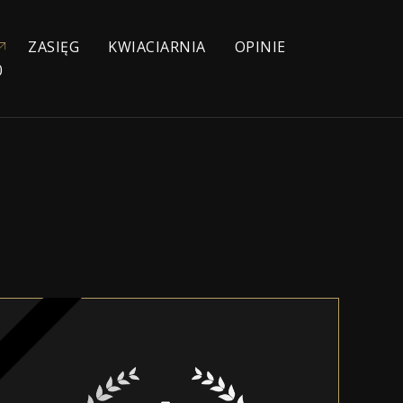
ZASIĘG
KWIACIARNIA
OPINIE
0
YJNE
NIOWE
IE
ŁYCH
KA
ZEBOWE
NA