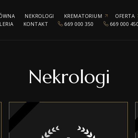
ÓWNA
NEKROLOGI
KREMATORIUM
OFERTA
LERIA
KONTAKT
669 000 350
669 000 45
ZEZWOLENIE NA KREMACJĘ
KATALOG URN
POGRZEBY TRADYC
KREMACJA
EKSHUMACJA
Nekrologi
POGRZEBY WYZNA
POGRZEBY ŚWIECK
TRANSPORT ZMAR
TANATOKOSMETY
AKCESORIA POGR
SALE POŻEGNAŃ
WŁASNE CHŁODNIE
OPRAWA MUZYCZ
E-NEKROLOGI