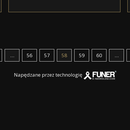
…
56
57
58
59
60
…
Napędzane przez technologię