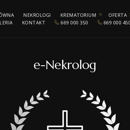
ÓWNA
NEKROLOGI
KREMATORIUM
OFERTA
LERIA
KONTAKT
669 000 350
669 000 45
ZEZWOLENIE NA KREMACJĘ
KATALOG URN
POGRZEBY TRADYC
KREMACJA
EKSHUMACJA
e-Nekrolog
POGRZEBY WYZNA
POGRZEBY ŚWIECK
TRANSPORT ZMAR
TANATOKOSMETY
AKCESORIA POGR
SALE POŻEGNAŃ
WŁASNE CHŁODNIE
OPRAWA MUZYCZ
E-NEKROLOGI