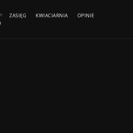
ZASIĘG
KWIACIARNIA
OPINIE
0
YJNE
NIOWE
IE
ŁYCH
KA
ZEBOWE
NA