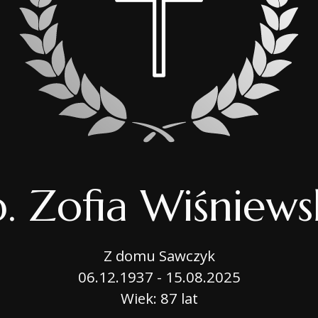
OPIEKA NAD GROB
BIURO MOBILNE
USŁUGI CMENTARN
PORADNIK
p. Zofia Wiśniews
Z domu Sawczyk
06.12.1937 - 15.08.2025
Wiek: 87 lat