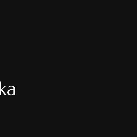
AMI
E
ka