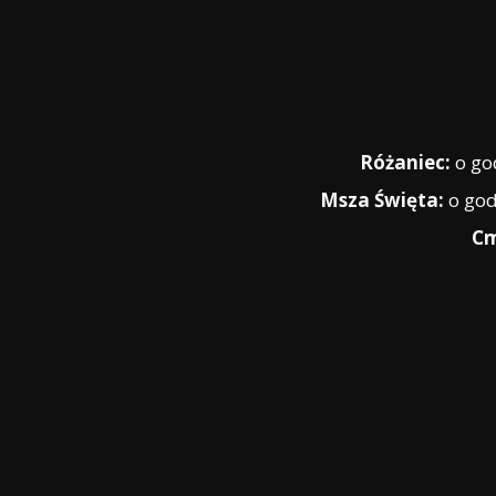
Różaniec:
o god
Msza Święta:
o god
Cm