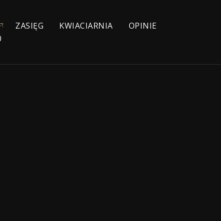
ZASIĘG
KWIACIARNIA
OPINIE
0
YJNE
NIOWE
IE
ŁYCH
KA
ZEBOWE
NA