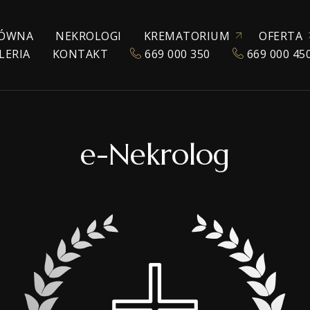
ÓWNA
NEKROLOGI
KREMATORIUM
OFERTA
LERIA
KONTAKT
669 000 350
669 000 45
ZEZWOLENIE NA KREMACJĘ
KATALOG URN
POGRZEBY TRADYC
KREMACJA
EKSHUMACJA
e-Nekrolog
POGRZEBY WYZNA
POGRZEBY ŚWIECK
TRANSPORT ZMAR
TANATOKOSMETY
AKCESORIA POGR
SALE POŻEGNAŃ
WŁASNE CHŁODNIE
OPRAWA MUZYCZ
E-NEKROLOGI