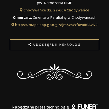
pw. Narodzenia NMP
Chodywańce 32, 22-664 Chodywańce
Cmentarz:
Cmentarz Parafialny w Chodywańcach
https://maps.app.goo.gl/8jm5zsWf6w6KiAvN9
UDOSTĘPNIJ NEKROLOG
Napędzane przez technologię