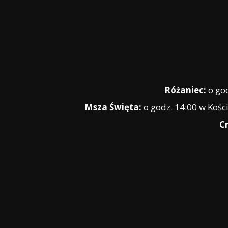
Różaniec:
o god
Msza Święta:
o godz. 14:00 w Kości
C