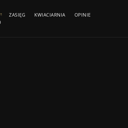
ZASIĘG
KWIACIARNIA
OPINIE
0
YJNE
NIOWE
IE
ŁYCH
KA
ZEBOWE
NA