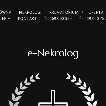
ÓWNA
NEKROLOGI
KREMATORIUM
OFERTA
LERIA
KONTAKT
669 000 350
669 000 45
ZEZWOLENIE NA KREMACJĘ
KATALOG URN
POGRZEBY TRADYC
KREMACJA
EKSHUMACJA
e-Nekrolog
POGRZEBY WYZNA
POGRZEBY ŚWIECK
TRANSPORT ZMAR
TANATOKOSMETY
AKCESORIA POGR
SALE POŻEGNAŃ
WŁASNE CHŁODNIE
OPRAWA MUZYCZ
E-NEKROLOGI