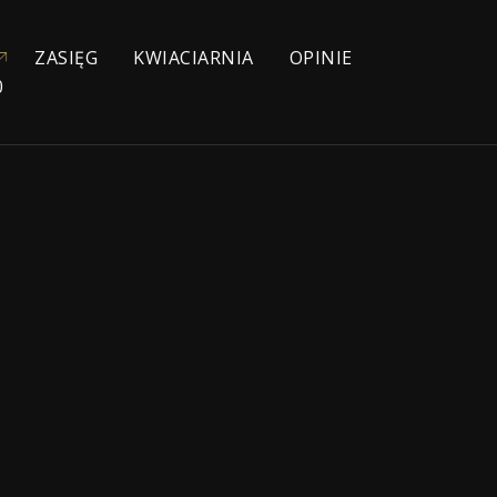
ZASIĘG
KWIACIARNIA
OPINIE
0
YJNE
NIOWE
IE
ŁYCH
KA
ZEBOWE
NA