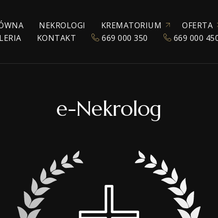
ÓWNA
NEKROLOGI
KREMATORIUM
OFERTA
LERIA
KONTAKT
669 000 350
669 000 45
ZEZWOLENIE NA KREMACJĘ
KATALOG URN
POGRZEBY TRADYC
KREMACJA
EKSHUMACJA
e-Nekrolog
POGRZEBY WYZNA
POGRZEBY ŚWIECK
TRANSPORT ZMAR
TANATOKOSMETY
AKCESORIA POGR
SALE POŻEGNAŃ
WŁASNE CHŁODNIE
OPRAWA MUZYCZ
E-NEKROLOGI