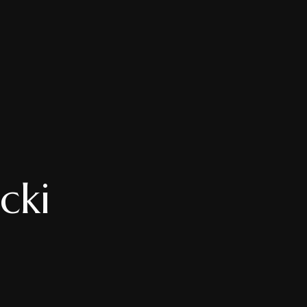
AMI
E
cki