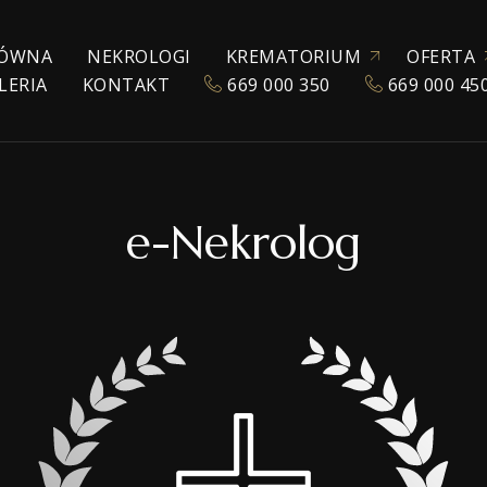
ÓWNA
NEKROLOGI
KREMATORIUM
OFERTA
LERIA
KONTAKT
669 000 350
669 000 45
ZEZWOLENIE NA KREMACJĘ
KATALOG URN
POGRZEBY TRADYC
KREMACJA
EKSHUMACJA
e-Nekrolog
POGRZEBY WYZNA
POGRZEBY ŚWIECK
TRANSPORT ZMAR
TANATOKOSMETY
AKCESORIA POGR
SALE POŻEGNAŃ
WŁASNE CHŁODNIE
OPRAWA MUZYCZ
E-NEKROLOGI