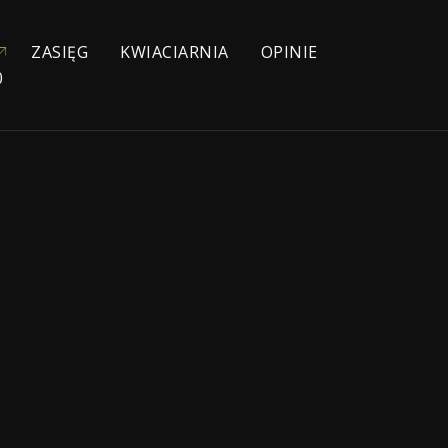
ZASIĘG
KWIACIARNIA
OPINIE
0
YJNE
NIOWE
IE
ŁYCH
KA
ZEBOWE
NA