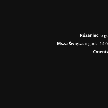
Różaniec:
o go
Msza Święta:
o godz. 14:0
Cmenta