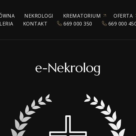
ÓWNA
NEKROLOGI
KREMATORIUM
OFERTA
LERIA
KONTAKT
669 000 350
669 000 45
ZEZWOLENIE NA KREMACJĘ
KATALOG URN
POGRZEBY TRADYC
KREMACJA
EKSHUMACJA
e-Nekrolog
POGRZEBY WYZNA
POGRZEBY ŚWIECK
TRANSPORT ZMAR
TANATOKOSMETY
AKCESORIA POGR
SALE POŻEGNAŃ
WŁASNE CHŁODNIE
OPRAWA MUZYCZ
E-NEKROLOGI