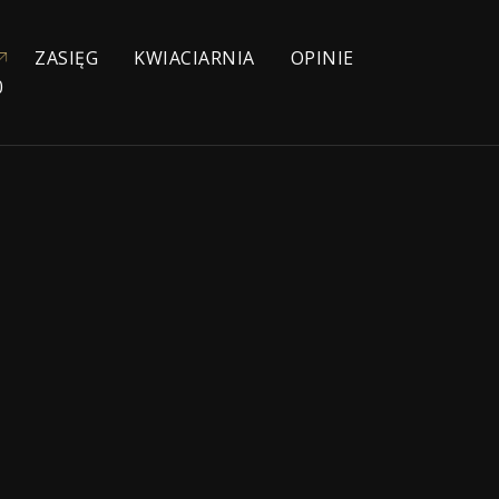
ZASIĘG
KWIACIARNIA
OPINIE
0
YJNE
NIOWE
IE
ŁYCH
KA
ZEBOWE
NA