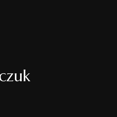
AMI
E
czuk