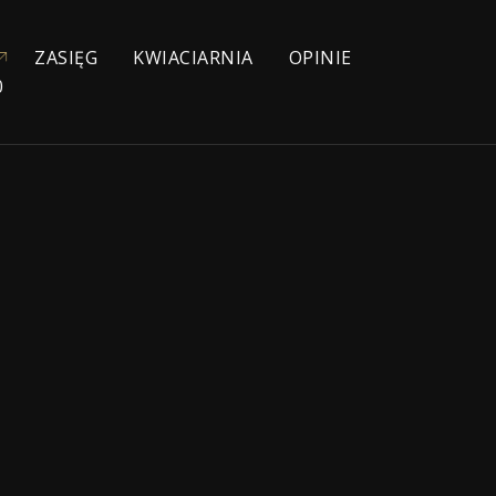
ZASIĘG
KWIACIARNIA
OPINIE
0
YJNE
NIOWE
IE
ŁYCH
KA
ZEBOWE
NA