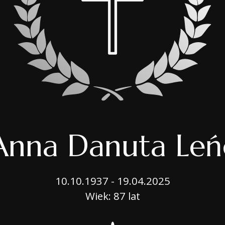
OPIEKA NAD GROB
BIURO MOBILNE
USŁUGI CMENTARN
PORADNIK
 Anna Danuta Leń
10.10.1937 - 19.04.2025
Wiek: 87 lat