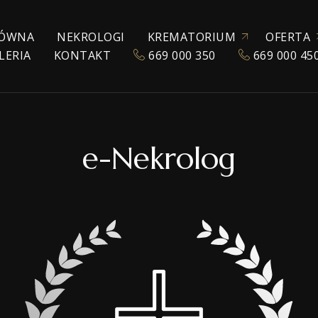
ÓWNA
NEKROLOGI
KREMATORIUM
OFERTA
LERIA
KONTAKT
669 000 350
669 000 45
ZEZWOLENIE NA KREMACJĘ
KATALOG URN
POGRZEBY TRADYC
KREMACJA
EKSHUMACJA
e-Nekrolog
POGRZEBY WYZNA
POGRZEBY ŚWIECK
TRANSPORT ZMAR
TANATOKOSMETY
AKCESORIA POGR
SALE POŻEGNAŃ
WŁASNE CHŁODNIE
OPRAWA MUZYCZ
E-NEKROLOGI